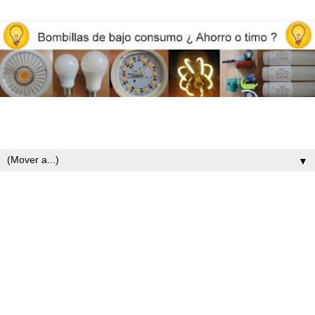
Opiniones y reviews de bombillas led, iluminación y ahorro
energético
▼