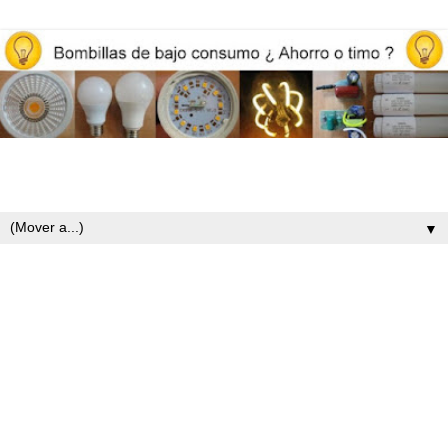
Opiniones y reviews de bombillas led, iluminación y ahorro
energético
▼