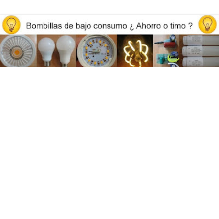
Opiniones y reviews de bombillas led, iluminación y ahorro
energético