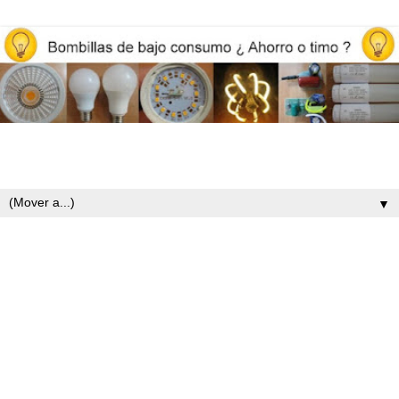
Opiniones y reviews de bombillas led, iluminación y ahorro
energético
▼