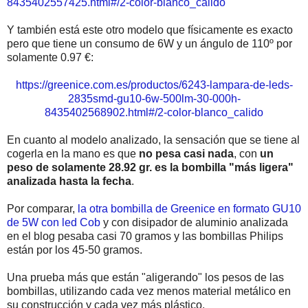
8435402557425.html#/2-color-blanco_calido
Y también está este otro modelo que físicamente es exacto
pero que tiene un consumo de 6W y un ángulo de 110º por
solamente 0.97 €:
https://greenice.com.es/productos/6243-lampara-de-leds-
2835smd-gu10-6w-500lm-30-000h-
8435402568902.html#/2-color-blanco_calido
En cuanto al modelo analizado, la sensación que se tiene al
cogerla en la mano es que
no pesa casi nada
, con
un
peso de solamente 28.92 gr. es la bombilla "más ligera"
analizada hasta la fecha
.
Por comparar,
la otra bombilla de Greenice en formato GU10
de 5W con led Cob
y con disipador de aluminio analizada
en el blog pesaba casi 70 gramos y las bombillas Philips
están por los 45-50 gramos.
Una prueba más que están "aligerando" los pesos de las
bombillas, utilizando cada vez menos material metálico en
su construcción y cada vez más plástico.