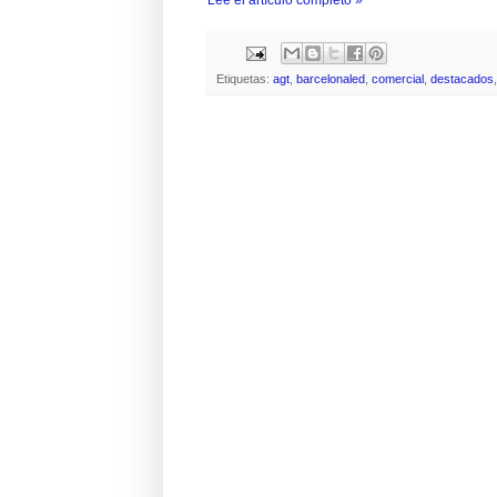
Lee el artículo completo »
Etiquetas:
agt
,
barcelonaled
,
comercial
,
destacados