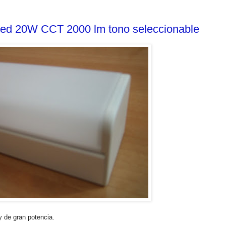
aLed 20W CCT 2000 lm tono seleccionable
y de gran potencia.