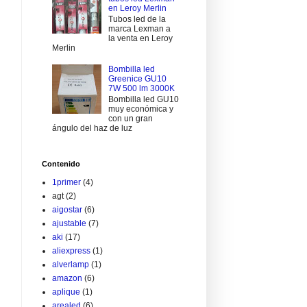
en Leroy Merlin
Tubos led de la
marca Lexman a
la venta en Leroy
Merlin
Bombilla led
Greenice GU10
7W 500 lm 3000K
Bombilla led GU10
muy económica y
con un gran
ángulo del haz de luz
Contenido
1primer
(4)
agt
(2)
aigostar
(6)
ajustable
(7)
aki
(17)
aliexpress
(1)
alverlamp
(1)
amazon
(6)
aplique
(1)
arealed
(6)