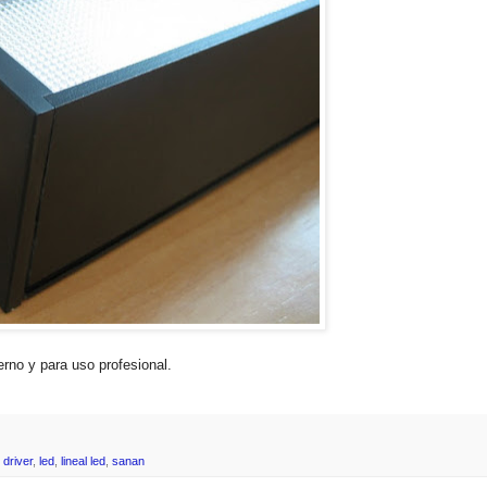
erno y para uso profesional.
,
driver
,
led
,
lineal led
,
sanan