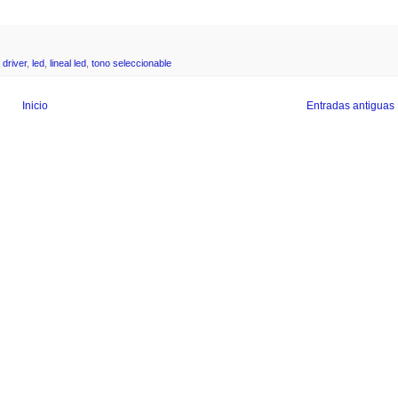
,
driver
,
led
,
lineal led
,
tono seleccionable
Inicio
Entradas antiguas