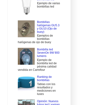
Ejemplo de varias
bombillas led
Bombillas
halógenas GU5.3
y GU10 (Ojo de
buey)
Ejemplos de
bombillas
halógenas de ojo de buey
Bombilla led
SevenOn 9W 900
lumens
Ejemplo de
bombilla led de
pésima calidad
vendida en Carrefour
Ranking de
bombillas
Tablas con los
resultados y
mediciones en
luxes
Opinión: Nuevos
tubos led Lexman