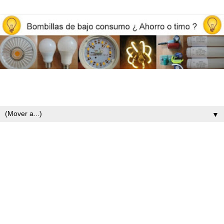
Opiniones y reviews de bombillas led, iluminación y ahorro
energético
▼