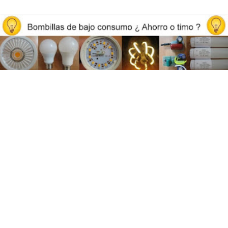
Opiniones y reviews de bombillas led, iluminación y ahorro
energético