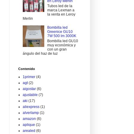
en Leroy Merlin
Tubos led de la
marca Lexman a
la venta en Leroy
Merlin
Bombilla led
Greenice GU10
7W 500 lm 3000K
Bombilla led GU10
muy económica y
con un gran
ángulo del haz de luz
Contenido
1primer
(4)
agt
(2)
aigostar
(6)
ajustable
(7)
aki
(17)
aliexpress
(1)
alverlamp
(1)
amazon
(6)
aplique
(1)
arealed
(6)