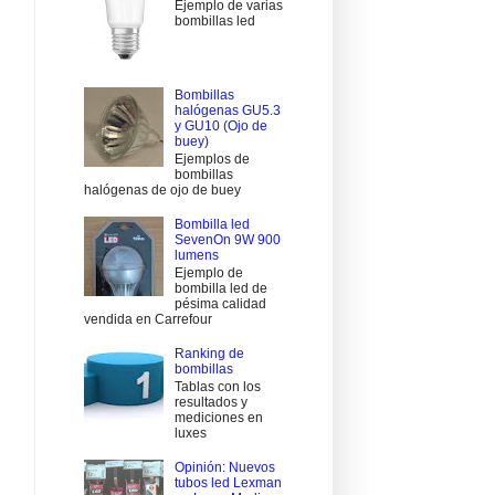
Ejemplo de varias
bombillas led
Bombillas
halógenas GU5.3
y GU10 (Ojo de
buey)
Ejemplos de
bombillas
halógenas de ojo de buey
Bombilla led
SevenOn 9W 900
lumens
Ejemplo de
bombilla led de
pésima calidad
vendida en Carrefour
Ranking de
bombillas
Tablas con los
resultados y
mediciones en
luxes
Opinión: Nuevos
tubos led Lexman