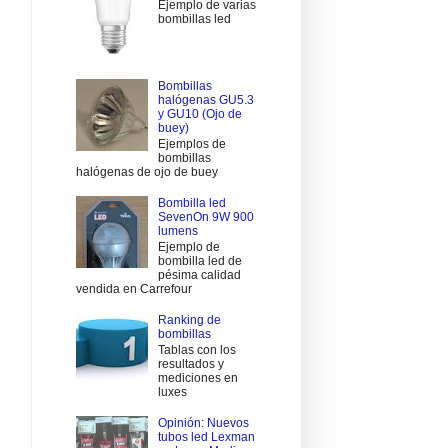
Ejemplo de varias
bombillas led
Bombillas
halógenas GU5.3
y GU10 (Ojo de
buey)
Ejemplos de
bombillas
halógenas de ojo de buey
Bombilla led
SevenOn 9W 900
lumens
Ejemplo de
bombilla led de
pésima calidad
vendida en Carrefour
Ranking de
bombillas
Tablas con los
resultados y
mediciones en
luxes
Opinión: Nuevos
tubos led Lexman