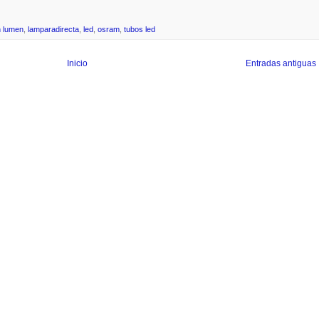
h lumen
,
lamparadirecta
,
led
,
osram
,
tubos led
Inicio
Entradas antiguas