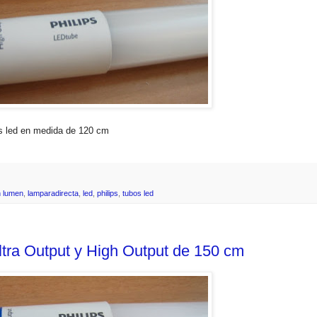
os led en medida de 120 cm
h lumen
,
lamparadirecta
,
led
,
philips
,
tubos led
ltra Output y High Output de 150 cm