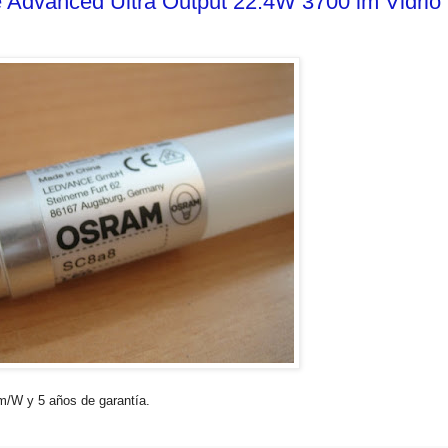
 Advanced Ultra Output 22.4W 3700 lm Vidrio
m/W y 5 años de garantía.