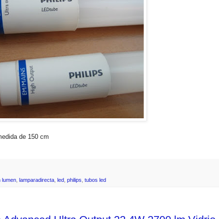
 medida de 150 cm
h lumen
,
lamparadirecta
,
led
,
philips
,
tubos led