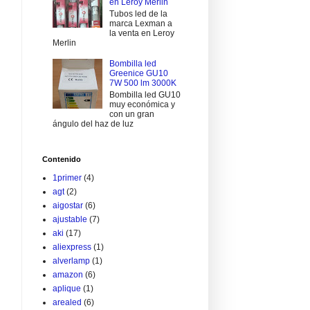
en Leroy Merlin
Tubos led de la
marca Lexman a
la venta en Leroy
Merlin
Bombilla led
Greenice GU10
7W 500 lm 3000K
Bombilla led GU10
muy económica y
con un gran
ángulo del haz de luz
Contenido
1primer
(4)
agt
(2)
aigostar
(6)
ajustable
(7)
aki
(17)
aliexpress
(1)
alverlamp
(1)
amazon
(6)
aplique
(1)
arealed
(6)