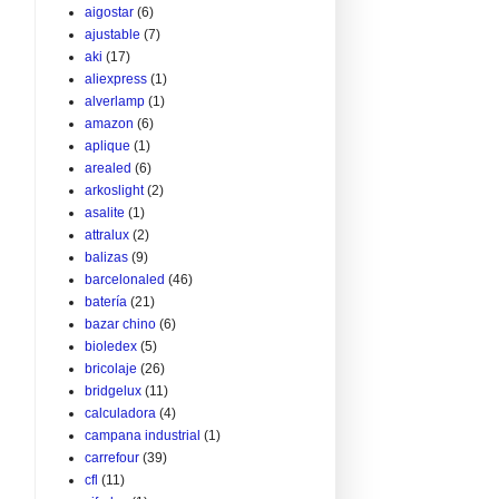
aigostar
(6)
ajustable
(7)
aki
(17)
aliexpress
(1)
alverlamp
(1)
amazon
(6)
aplique
(1)
arealed
(6)
arkoslight
(2)
asalite
(1)
attralux
(2)
balizas
(9)
barcelonaled
(46)
batería
(21)
bazar chino
(6)
bioledex
(5)
bricolaje
(26)
bridgelux
(11)
calculadora
(4)
campana industrial
(1)
carrefour
(39)
cfl
(11)