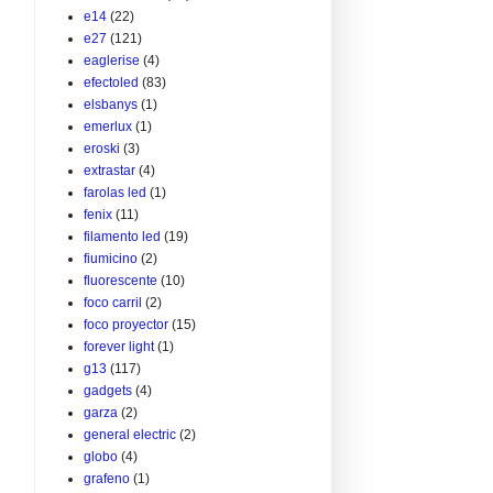
e14
(22)
e27
(121)
eaglerise
(4)
efectoled
(83)
elsbanys
(1)
emerlux
(1)
eroski
(3)
extrastar
(4)
farolas led
(1)
fenix
(11)
filamento led
(19)
fiumicino
(2)
fluorescente
(10)
foco carril
(2)
foco proyector
(15)
forever light
(1)
g13
(117)
gadgets
(4)
garza
(2)
general electric
(2)
globo
(4)
grafeno
(1)