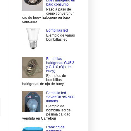
buey halógeno en
bajo consumo
Paso a paso de
como convertir un
ojo de buey halógeno en bajo
consumo
Bombillas led
Ejemplo de varias
bombillas led
Bombillas
halógenas GU5.3
y GU10 (Ojo de
buey)
Ejemplos de
bombillas
halógenas de ojo de buey
Bombilla led
SevenOn 9W 900
lumens
Ejemplo de
bombilla led de
pésima calidad
vendida en Carrefour
Ranking de