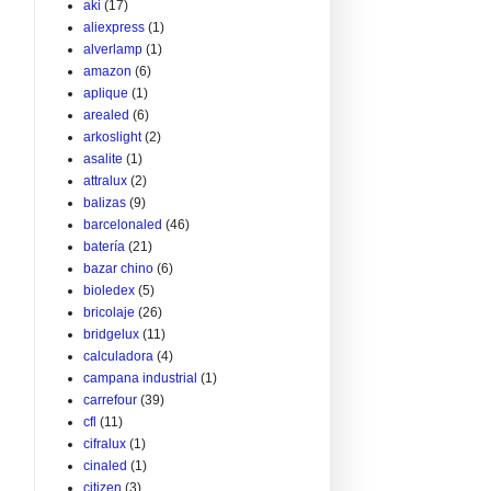
aki
(17)
aliexpress
(1)
alverlamp
(1)
amazon
(6)
aplique
(1)
arealed
(6)
arkoslight
(2)
asalite
(1)
attralux
(2)
balizas
(9)
barcelonaled
(46)
batería
(21)
bazar chino
(6)
bioledex
(5)
bricolaje
(26)
bridgelux
(11)
calculadora
(4)
campana industrial
(1)
carrefour
(39)
cfl
(11)
cifralux
(1)
cinaled
(1)
citizen
(3)