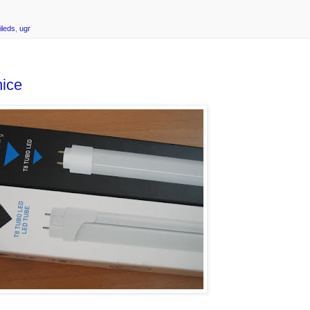
ileds
,
ugr
nice