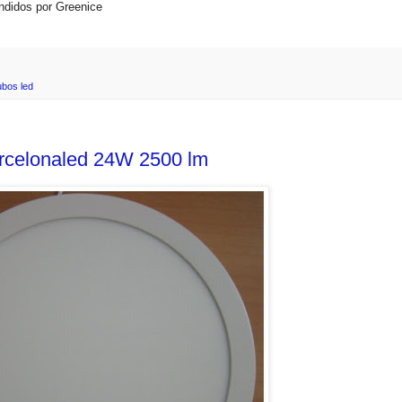
ndidos por Greenice
ubos led
Barcelonaled 24W 2500 lm