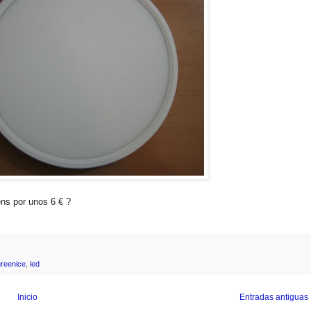
ns por unos 6 € ?
greenice
,
led
Inicio
Entradas antiguas