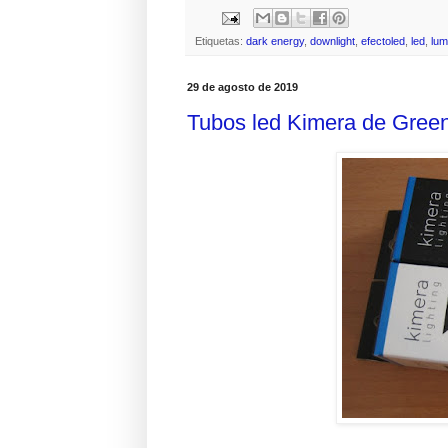
Etiquetas:
dark energy
,
downlight
,
efectoled
,
led
,
lum
29 de agosto de 2019
Tubos led Kimera de Gree