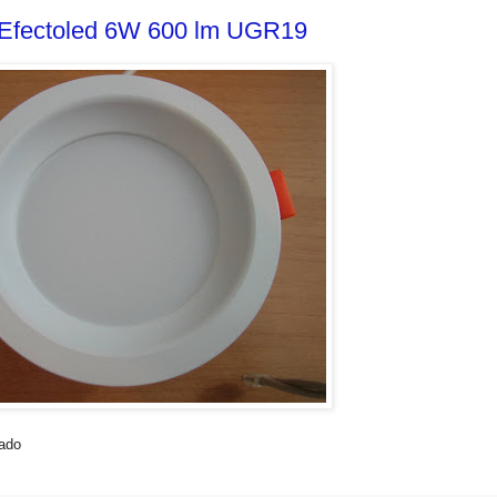
 Efectoled 6W 600 lm UGR19
rado