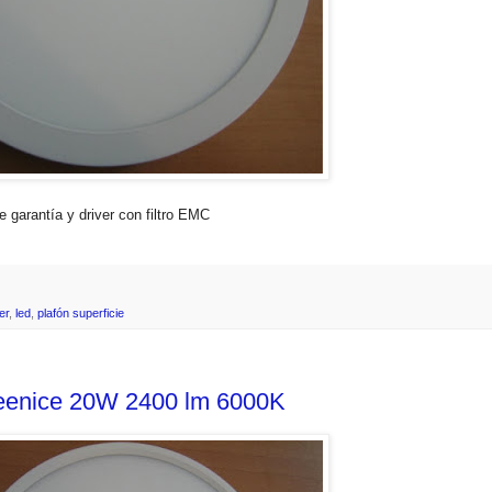
 garantía y driver con filtro EMC
er
,
led
,
plafón superficie
reenice 20W 2400 lm 6000K