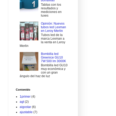
bombillas
Tablas con los
resultados y
mediciones en
luxes
Opinión: Nuevos
tubos led Lexman
en Leroy Merlin
Tubos led de la
marca Lexman a
la venta en Leroy
Merlin
Bombilla led
Greenice GU10
7W 500 lm 3000K
Bombilla led GU10
muy económica y
con un gran
ángulo del haz de luz
Contenido
1primer
(4)
agt
(2)
aigostar
(6)
ajustable
(7)