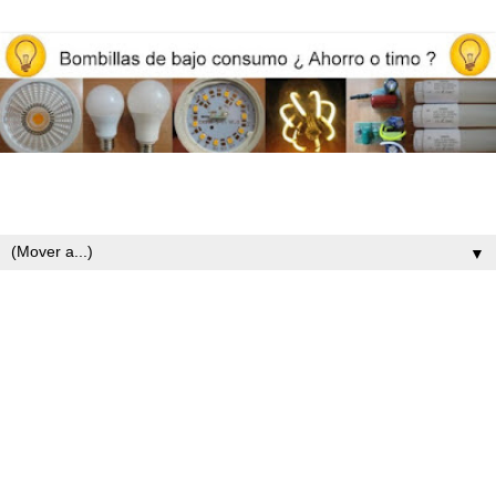
Opiniones y reviews de bombillas led, iluminación y ahorro
energético
▼