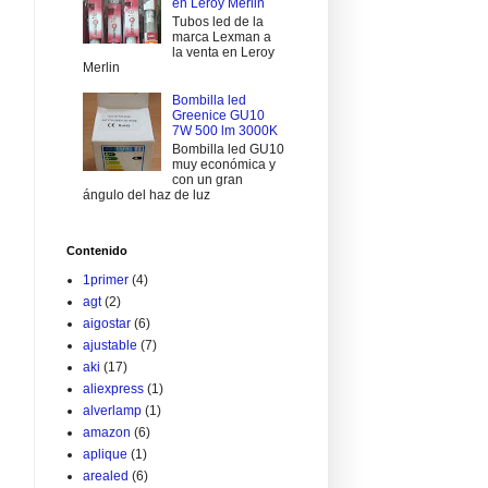
en Leroy Merlin
Tubos led de la
marca Lexman a
la venta en Leroy
Merlin
Bombilla led
Greenice GU10
7W 500 lm 3000K
Bombilla led GU10
muy económica y
con un gran
ángulo del haz de luz
Contenido
1primer
(4)
agt
(2)
aigostar
(6)
ajustable
(7)
aki
(17)
aliexpress
(1)
alverlamp
(1)
amazon
(6)
aplique
(1)
arealed
(6)