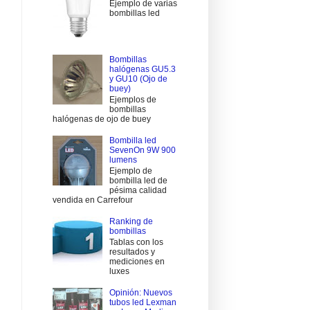
Ejemplo de varias
bombillas led
Bombillas
halógenas GU5.3
y GU10 (Ojo de
buey)
Ejemplos de
bombillas
halógenas de ojo de buey
Bombilla led
SevenOn 9W 900
lumens
Ejemplo de
bombilla led de
pésima calidad
vendida en Carrefour
Ranking de
bombillas
Tablas con los
resultados y
mediciones en
luxes
Opinión: Nuevos
tubos led Lexman