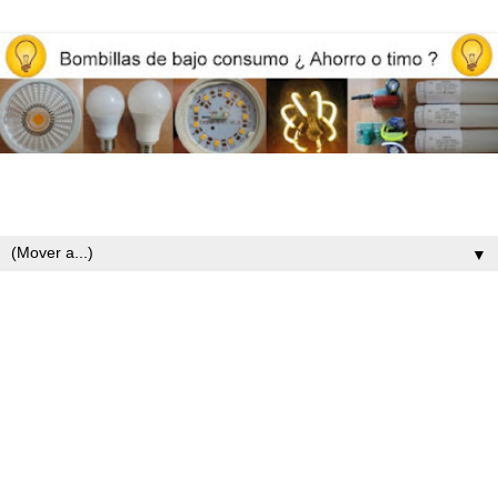
Opiniones y reviews de bombillas led, iluminación y ahorro
energético
▼