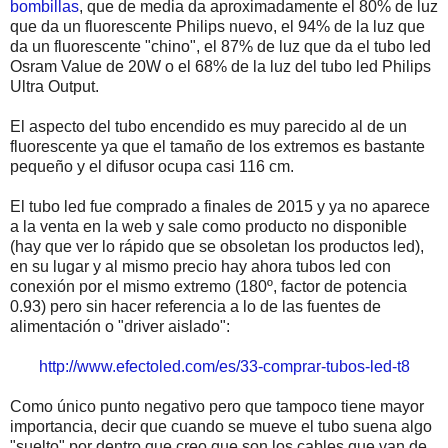
bombillas
, que de media da aproximadamente el 80% de luz
que da un fluorescente Philips nuevo, el 94% de la luz que
da un fluorescente "chino", el 87% de luz que da el tubo led
Osram Value de 20W o el 68% de la luz del tubo led Philips
Ultra Output.
El aspecto del tubo encendido es muy parecido al de un
fluorescente ya que el tamaño de los extremos es bastante
pequeño y el difusor ocupa casi 116 cm.
El tubo led fue comprado a finales de 2015 y ya no aparece
a la venta en la web y sale como producto no disponible
(hay que ver lo rápido que se obsoletan los productos led),
en su lugar y al mismo precio hay ahora tubos led con
conexión por el mismo extremo (180º, factor de potencia
0.93) pero sin hacer referencia a lo de las fuentes de
alimentación o "driver aislado":
http://www.efectoled.com/es/33-comprar-tubos-led-t8
Como único punto negativo pero que tampoco tiene mayor
importancia, decir que cuando se mueve el tubo suena algo
"suelto" por dentro que creo que son los cables que van de