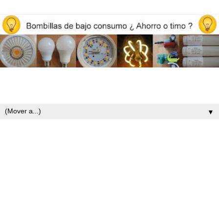
Opiniones y reviews de bombillas led, iluminación y ahorro
energético
▼