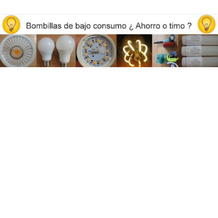
Opiniones y reviews de bombillas led, iluminación y ahorro
energético